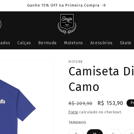
Ganhe 15% OFF na Primeira Compra
çados
Calças
Bermuda
Moletons
Acessórios
Skate
DISTURB
Camiseta D
Camo
Preço
Preço
R$ 153,90
R$ 209,90
P
normal
promocional
Frete
calculado no checkout.
TAMANHO