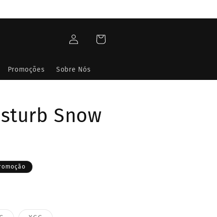
Fazer
Carrinho
login
Promoções
Sobre Nós
isturb Snow
romoção