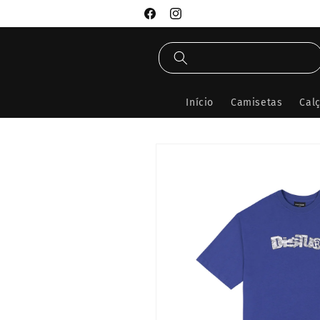
Pular
para o
Facebook
Instagram
conteúdo
Início
Camisetas
Cal
Pular para
as
informações
do produto